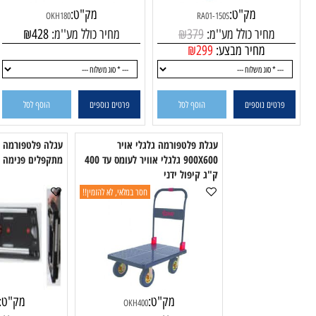
מק"ט:
מק"ט:
OKH180
RA01-150S
מחיר כולל מע''מ:
379
₪
מחיר כולל מע''מ:
428
₪
מחיר מבצע:
299
₪
טים נוספים
הוסף לסל
פרטים נוספים
הוסף לסל
עגלת פלטפורמה גלגלי אויר
ע
900X600 גלגלי אוויר לעומס עד 400
מתקפלים פנימה למשקל 125ק"ג
ק"ג קיפול ידני
חסר במלאי, לא להזמין!!