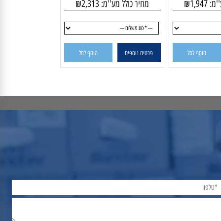
מק"ט:
SBA1520X760
SBA12
:
1,947
₪
מחיר כולל מע''מ:
2,313
₪
הוסף לסל
פרטים נוספים
הוסף לסל