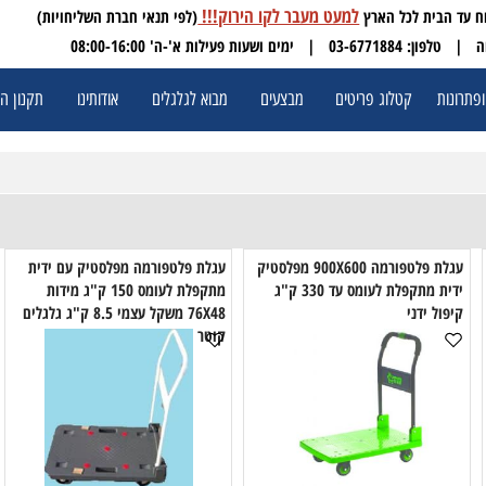
למעט מעבר לקו הירוק!!!
(לפי תנאי חברת השליחויות)
 03-6771884
| ימים ושעות פעילות א'-ה' 08:00-16:00
ת
קטלוג פריטים
מבצעים
מבוא לגלגלים
אודותינו
תקנון האתר
עגלת פלטפורמה 900X600 מפלסטיק
עגלת פלטפורמה מפלסטיק עם ידית
ע
ידית מתקפלת לעומס עד 330 ק"ג
מתקפלת לעומס 150 ק"ג מידות
ול ידני
76X48 משקל עצמי 8.5 ק"ג גלגלים
קוטר "4 קבוע + מסתובב מעצור
ק"