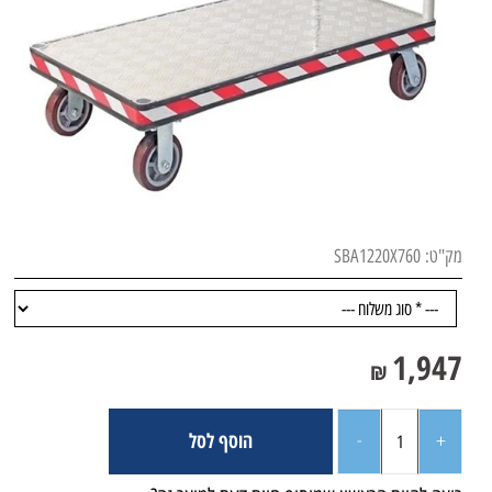
מק"ט:
SBA1220X760
1,947
₪
הוסף לסל