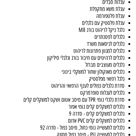
ות אלומיניום במבצע
ות פלטפורמה במבצע
ות ברזל במבצע
ות סבלים
ת משא מתקפלת
ת פלטפורמה
ת פלסטיק עם גלגלים
ל ניקל לריהוט בורג M8
לים לפסנתרים
לים לכיסאות משרד
לים למגוון פתרונות לריהוט
לים לרהיטים עם חיבור בורג וגלגלי סיליקון
לים מעוצבים מברזל
לים מאוקולון שחור למשקלי בינוני
ל רפואי מפלסטיק
ת גלגלים כפולים לענף הרפואי והריהוט
לים לעגלות סופרמרקט
י גומי TPR עם מיסב אטום ושקט למשקלים קלים
לים למשקלים קלים גומי אפור