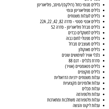
לים למשקל כבד מזלג מרותך - סדרה 7
לים למשקל כבד ברזל מרותך
ת גלגלים כבדים - סדרה 77
ת גלגלים כבדים - סדרה 777
מים מאוקולון ופלטות נגדיות
לי פילוס
לים מגומי כחול (רזילקס)/מיסב, פוליאוריטן
לים מפוליאוריטן וגומי
לים לעגלות משטחים
ים אנטי סטטי - סדרה 82, 42, 22, 22A
לים מברזל פוליאוריטן - סדרה 52
לים למשקלים כבדים
לים מפנולי לחום גבוה
לים מעוצבים מברזל
לים מאוקולון
לי אוויר לשימושים שונים
ת גלגלים - דגם 88
לים פנאומטיים (אוויר)
לים מוקצפים