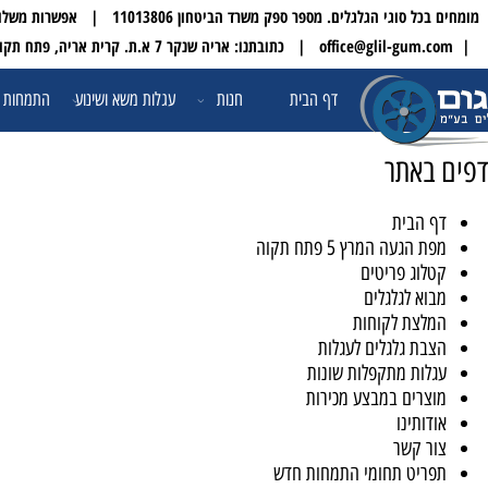
 הגלגלים. מספר ספק משרד הביטחון 11013806 | אפשרות משלוח עד הבית לכל הארץ
| טלפון:
דף הבית
חנות
עגלות משא ושינוע
התמחות ופתרונו
אתר
הבית
הגעה המרץ 5 פתח תקוה
וג פריטים
א לגלגלים
צת לקוחות
ת גלגלים לעגלות
ות מתקפלות שונות
רים במבצע מכירות
ותינו
 קשר