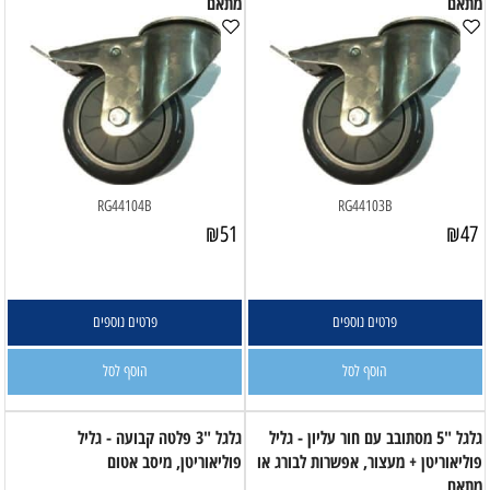
מתאם
מתאם
RG44104B
RG44103B
₪
51
₪
47
פרטים נוספים
פרטים נוספים
הוסף לסל
הוסף לסל
גלגל "5 מסתובב עם חור עליון - גליל
גלגל "3 פלטה קבועה - גליל
פוליאוריטן + מעצור, אפשרות לבורג או
פוליאוריטן, מיסב אטום
מתאם