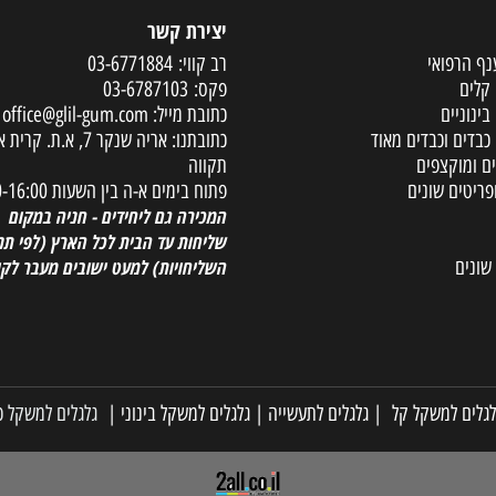
יצירת קשר
פואי
רב קווי:
03-6771884
פקס:
03-6787103
ים
כתובת מייל:
office@glil-gum.com
 וכבדים מאוד
כתובתנו: אריה שנקר 7, א.ת. קר
קצפים
תקווה
ם שונים
פתוח בימים א-ה בין השעות 08:00-16:00
המכירה גם ליחידים - חניה במקום
שליחות עד הבית לכל הארץ
(לפי תנאי
השליחויות) למעט ישובים מעבר לקו הי