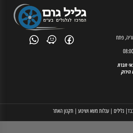
ית אריה, פתח
 חברת
רוק