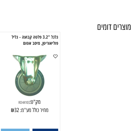
 דומים
גלגל "3.2 פלטה קבועה - גליל
פוליאוריטן, מיסב אטום
פול
מק"ט:
RD44103
מחיר כולל מע''מ:
32
₪