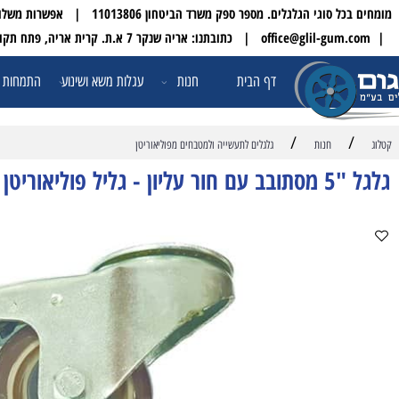
 הגלגלים. מספר ספק משרד הביטחון 11013806 | אפשרות משלוח עד הבית לכל הארץ
| טלפון:
דף הבית
חנות
עגלות משא ושינוע
התמחות ופתרונו
/
חנות
גלגלים לתעשייה ולמטבחים מפוליאוריטן
אפשרות לבורג או מתאם