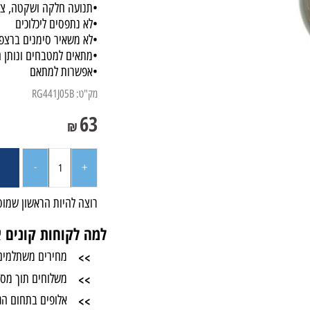
•ציפוי פוליאוריטן מיסב כדו
•תנועה חלקה ושקטה, צלחות
•לא נתפסים ליכלוכים
•לא משאיר סימנים ברצפה
•מתאים למטבחים ונותן הגנ
•אפשרות למתאם
מק"ט:
RG441J05B
63
₪
רוצה להיות הראשון שמוסיף 
למה לקוחות קונים אצל
>>
מחירים משתלמים
>>
משלוחים תוך מספר י