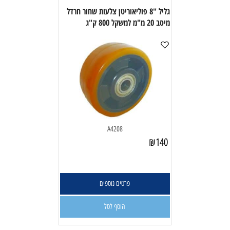
גליל "8 פוליאוריטן צלעות שחור חרדל
מיסב 20 מ"מ למשקל 800 ק"ג
A4208
₪
140
פרטים נוספים
הוסף לסל