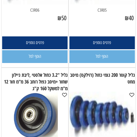
C3R06
C3R05
₪
50
₪
40
פרטים נוספים
פרטים נוספים
הוסף לסל
הוסף לסל
גליל קוטר 200 גומי כחול (רזילקס) מיסב
גליל "3.2 כחול אלסטי ,ליבת ניילון
מחט
שחור +מיסב כפול רוחב 36 מ"מ חור 12
מ"מ למשקל 160 ק"ג