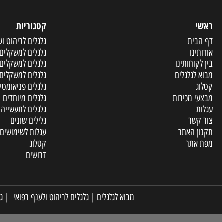
קטגוריות
ית
גלגלים לריהוט וענף הר
ו
גלגלים למשקלים קלים
וחותינו
גלגלים למשקלים בינוני
גלגלים
גלגלים למשקלים כבדים
גלגלים פניאומטיים ומו
מכירות
גלגלים מיוחדים ופריטי
גלגלים לתעשייה
שר
גלילים שונים
האתר
עגלות לשימושים שונים
תר
קטלוג
דרושים