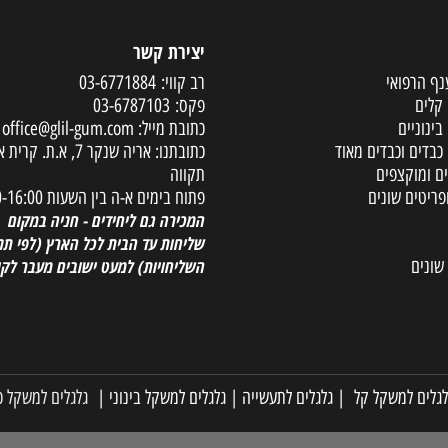
יצירת קשר
פואי
רב קווי:
03-6771884
פקס:
03-6787103
ים
כתובת מייל:
office@glil-gum.com
 וכבדים מאוד
כתובתנו: אריה שנקר 7, א.ת. קר
קצפים
תקווה
ם שונים
פתוח בימים א-ה בין השעות 08:00-16:00
המכירה גם ליחידים - חניה במקום
שליחות עד הבית לכל הארץ
(לפי תנאי
השליחויות) למעט ישובים מעבר לקו הי