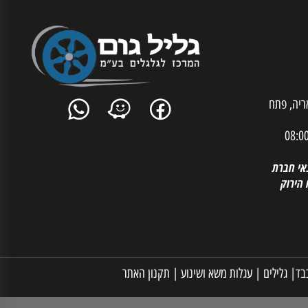
ית אריה, פתח
 חברת
רוק