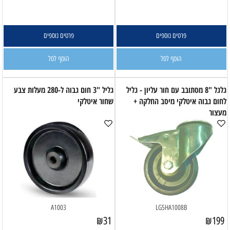
פרטים נוספים
פרטים נוספים
הוסף לסל
הוסף לסל
גלגל "8 מסתובב עם חור עליון - גליל
גליל "3 חום גבוה ל-280 מעלות צבע
לחום גבוה איטלקי מיסב החלקה +
שחור איטלקי
מעצור
A1003
LG5HA1008B
₪
31
₪
199