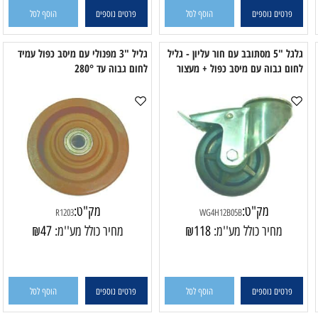
פרטים נוספים
הוסף לסל
פרטים נוספים
הוסף לסל
גלגל "5 מסתובב עם חור עליון - גליל
גליל "3 מפנולי עם מיסב כפול עמיד
ם גבוה עם מיסב כפול + מעצור
לחום גבוה עד 280°
לח
מק"ט:
מק"ט:
R1203
WG4H12B05B
מחיר כולל מע''מ:
118
₪
מחיר כולל מע''מ:
47
₪