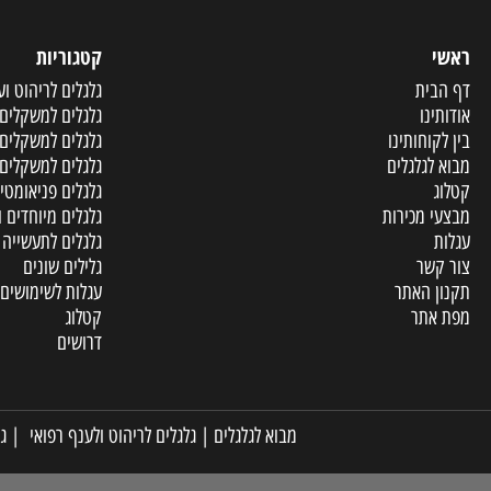
קטגוריות
ית
גלגלים לריהוט וענף הר
ו
גלגלים למשקלים קלים
וחותינו
גלגלים למשקלים בינוני
גלגלים
גלגלים למשקלים כבדים
גלגלים פניאומטיים ומו
מכירות
גלגלים מיוחדים ופריטי
גלגלים לתעשייה
שר
גלילים שונים
האתר
עגלות לשימושים שונים
תר
קטלוג
דרושים