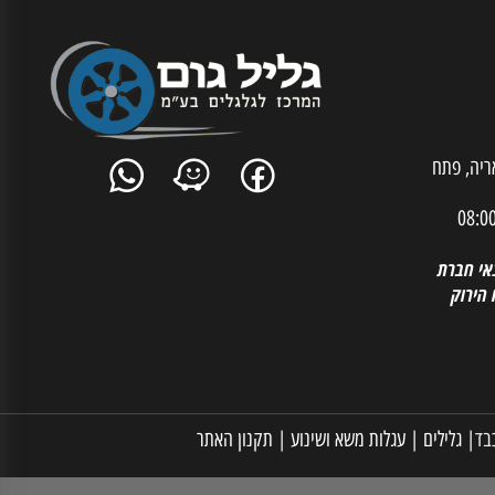
ית אריה, פתח
 חברת
רוק