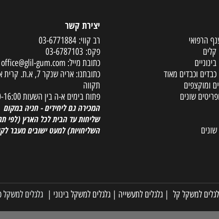
יצירת קשר
פואי
רב קווי:
03-6771884
פקס:
03-6787103
ים
כתובת מייל:
office@glil-gum.com
 וכבדים מאוד
כתובתנו: אריה שנקר 7, א.ת. קר
קצפים
תקווה
ם שונים
פתוח בימים א-ה בין השעות 08:00-16:00
המכירה גם ליחידים - חניה במקום
שליחות עד הבית לכל הארץ
(לפי תנאי
השליחויות) למעט ישובים מעבר לקו הי