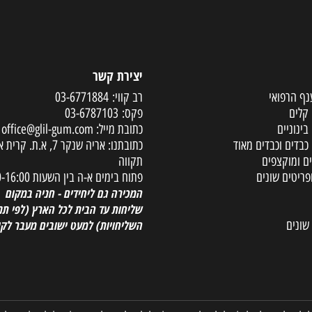
יצירת קשר
פואי
רב קווי:
03-6771884
פקס:
03-6787103
ים
כתובת מייל:
office@glil-gum.com
 וכבדים מאוד
כתובתנו: אריה שנקר 7, א.ת. קר
קצפים
תקווה
ם שונים
פתוח בימים א-ה בין השעות 08:00-16:00
המכירה גם ליחידים - חניה במקום
שליחות עד הבית לכל הארץ
(לפי תנאי
השליחויות) למעט ישובים מעבר לקו הי