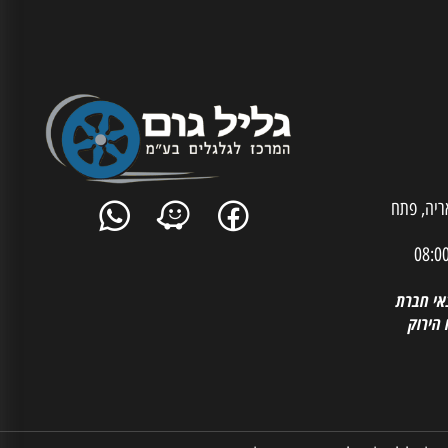
ית אריה, פתח
 חברת
רוק