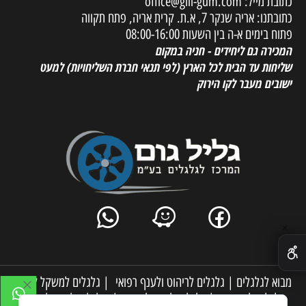
כתובת מייל:
office@glil-gum.com
כתובתנו: אריה שנקר 7, א.ת. קרית אריה, פתח תקווה
פתוח בימים א-ה בין השעות 08:00-16:00
המכירה גם ליחידים - חניה במקום
שליחות עד הבית לכל הארץ
(לפי תנאי חברת השליחויות) למעט
ישובים מעבר לקו הירוק
✕
מבוא לגלגלים
|
גלגלים לריהוט ולענף רפואי
|
גלגלים למשקל קל
|
גלגלים לתעשייה
|
גלגלים למשקל בינוני
|
גלגלים למשקל כבד
|