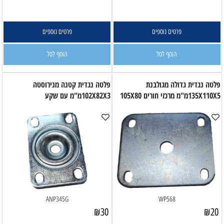
פרטים נוספים
פרטים נוספים
הוסף לסל
הוסף לסל
פלטה נגדית גדולה מגולבנת
פלטה נגדית קטנה מנירוסטה
135X110X5מ"מ מרכזי חורים 105X80
102X82X3מ"מ עם שקע
ANP345G
WP568
₪
30
₪
20