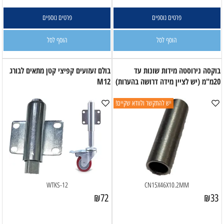
פרטים נוספים
פרטים נוספים
הוסף לסל
הוסף לסל
בוקסה נירוסטה מידות שונות עד
בולם זעזועים קפיצי קטן מתאים לבורג
20מ"מ (יש לציין מידה דרושה בהערות)
M12
יש להתקשר ולוודא שקיים!
WTKS-12
CN15X46X10.2MM
₪
72
₪
33