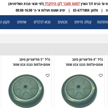
למעט מעבר לקו הירוק!!!
(לפי תנאי חברת השליחויות)
 03-6771884
| ימים ושעות פעילות א'-ה' 08:00-16:00
ת
קטלוג פריטים
מבצעים
מבוא לגלגלים
אודותינו
תקנון האתר
גליל "4 פוליאוריטן מיסב
גליל "5 פוליאוריטן מיסב
ם+צלחות הגנה צבע שחור
אטום+צלחות הגנה צבע שחור
מ