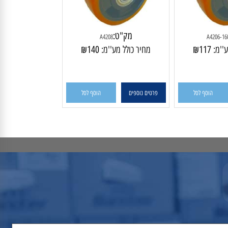
מק"ט:
A4208
A420
מ:
117
₪
מחיר כולל מע''מ:
140
₪
הוסף לסל
פרטים נוספים
הוסף לסל