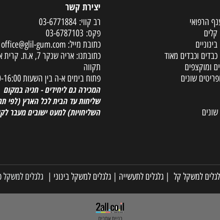
יצירת קשר
פואי
רב קווי:
03-6771884
פקס:
03-6787103
ים
כתובת מייל:
office@glil-gum.com
 וכבדים מאוד
כתובתנו: אריה שנקר 7, א.ת. קר
קצפים
תקווה
ם שונים
פתוח בימים א-ה בין השעות 08:00-16:00
המכירה גם ליחידים - חניה במקום
שליחות עד הבית לכל הארץ
(לפי תנאי
השליחויות) למעט ישובים מעבר לקו הי