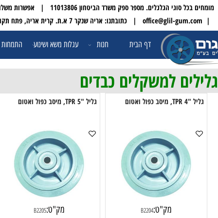
 הגלגלים. מספר ספק משרד הביטחון 11013806 | אפשרות משלוח עד הבית לכל הארץ
| טלפון:
דף הבית
חנות
עגלות משא ושינוע
התמחות ופתרונו
ים למשקלים כבדים
 ואטום
גליל "5 TPR, מיסב כפול ואטום
ואט