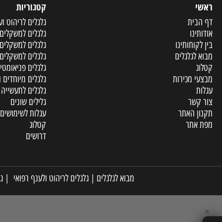
קטגוריות
ית
גלגלים לריהוט וענף הר
ו
גלגלים למשקלים קלים
וחותינו
גלגלים למשקלים בינוני
גלגלים
גלגלים למשקלים כבדים
גלגלים פניאומטיים ומו
מכירות
גלגלים מיוחדים ופריטי
גלגלים לתעשייה
שר
גלילים שונים
האתר
עגלות לשימושים שונים
תר
קטלוג
דרושים