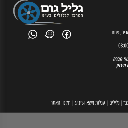
ית אריה, פתח
 חברת
רוק