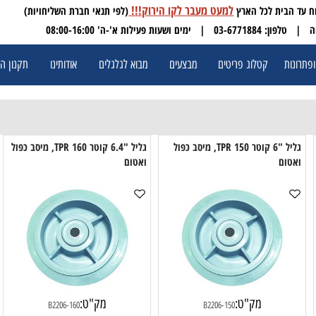
למעט מעבר לקו הירוק!!!
(לפי תנאי חברת השליחויות)
 03-6771884
| ימים ושעות פעילות א'-ה' 08:00-16:00
ת
קטלוג פריטים
מבצעים
מבוא לגלגלים
אודותינו
תקנון האתר
גליל "6 קוטר 150 TPR, מיסב כפול
גליל "6.4 קוטר 160 TPR, מיסב כפול
גליל 
ום
ואטום