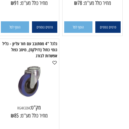
מק"ט:
מק"ט:
RD4K3205
RD4K3204
מחיר כולל מע''מ:
78
₪
מחיר כולל מע''מ:
91
₪
טים נוספים
הוסף לסל
פרטים נוספים
הוסף לסל
גלגל "4 מסתובב עם חור עליון - גליל
גומי כחול (רזילקס), מיסב כפול
גומ
אפשרות לבורג
אפש
מק"ט:
RG4K3204
מחיר כולל מע''מ:
85
₪