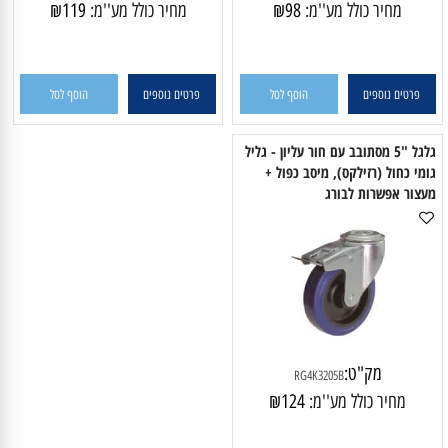
מק"ט:
מק"ט:
RP4K3205B
RP4K3204B
מחיר כולל מע''מ:
98
₪
מחיר כולל מע''מ:
119
₪
פרטים נוספים
הוסף לסל
פרטים נוספים
הוסף לסל
‏‏גלגל "5 מסתובב עם חור עליון - גליל
מי כחול (רזילקס), מיסב כפול +
עצור אפשרות לבורג
מק"ט:
RG4K3205B
מחיר כולל מע''מ:
124
₪