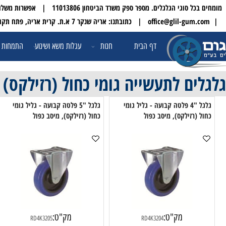
 הגלגלים. מספר ספק משרד הביטחון 11013806 | אפשרות משלוח עד הבית לכל הארץ
| טלפון:
דף הבית
חנות
עגלות משא ושינוע
התמחות ופתרונו
ים לתעשייה גומי כחול (רזילקס) עם
גלגל "4 פלטה קבועה - גליל גומי
גלגל "5 פלטה קבועה - גליל גומי
(רזילקס), מיסב כפול
כחול (רזילקס), מיסב כפול
כחו