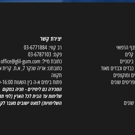
יצירת קשר
פואי
רב קווי:
03-6771884
פקס:
03-6787103
ים
כתובת מייל:
office@glil-gum.com
 וכבדים מאוד
כתובתנו: אריה שנקר 7, א.ת. קר
קצפים
תקווה
ם שונים
פתוח בימים א-ה בין השעות 08:00-16:00
המכירה גם ליחידים - חניה במקום
שליחות עד הבית לכל הארץ
(לפי תנאי
השליחויות) למעט ישובים מעבר לקו הי