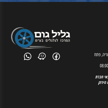
ית אריה, פתח
 חברת
רוק