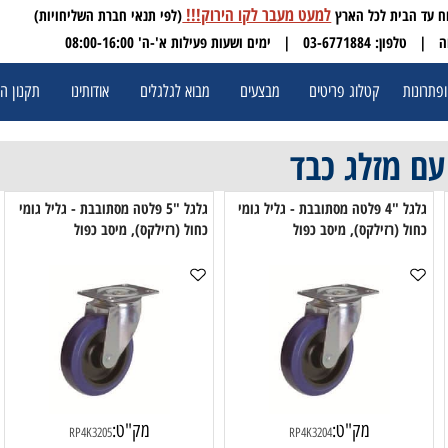
למעט מעבר לקו הירוק!!!
(לפי תנאי חברת השליחויות)
 03-6771884
| ימים ושעות פעילות א'-ה' 08:00-16:00
ת
קטלוג פריטים
מבצעים
מבוא לגלגלים
אודותינו
תקנון האתר
 מזלג כבד
גלגל "4 פלטה מסתובבת - גליל גומי
גלגל "5 פלטה מסתובבת - גליל גומי
ל (רזילקס), מיסב כפול
כחול (רזילקס), מיסב כפול
כח