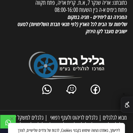
כתובתנו: אריה שנקר 7, א.ת. קרית אריה, פתח תקווה
פתוח בימים א-ה בין השעות 08:00-16:00
המכירה גם ליחידים - חניה במקום
שליחות עד הבית לכל הארץ
(לפי תנאי חברת השליחויות) למעט
ישובים מעבר לקו הירוק
✕
מבוא לגלגלים
|
גלגלים לריהוט ולענף רפואי
|
גלגלים למשקל קל
|
גלגלים לתעשייה
|
גלגלים למשקל בינוני
|
גלגלים למשקל כבד
|
לידיעתך, באתרנו נעשה שימוש בקבצי Cookies, לרבות של צדדים שלישיים, לצורך
גלילים
|
עגלות משא ושינוע
|
תקנון האתר