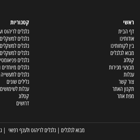
קטגוריות
ית
גלגלים לריהוט וענף הר
ו
גלגלים למשקלים קלים
וחותינו
גלגלים למשקלים בינוני
גלגלים
גלגלים למשקלים כבדים
גלגלים פניאומטיים ומו
מכירות
גלגלים מיוחדים ופריטי
גלגלים לתעשייה
שר
גלילים שונים
האתר
עגלות לשימושים שונים
תר
קטלוג
דרושים