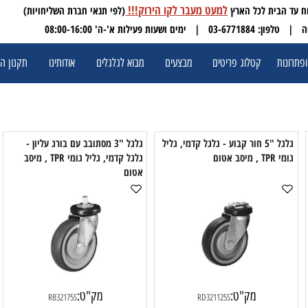
למעט מעבר לקו הירוק!!!
(לפי תנאי חברת השליחויות)
 03-6771884
| ימים ושעות פעילות א'-ה' 08:00-16:00
ת
קטלוג פריטים
מבצעים
מבוא לגלגלים
אודותינו
תקנון האתר
גלגל "5 חור קבוע - גלגל קדמי, גליל
גלגל "3 מסתובב עם בורג עליון -
יסב אטום
גלגל קדמי, גליל גומי TPR , מיסב
אטום
א