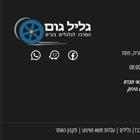
ית אריה, פתח
 חברת
רוק