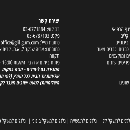
יצירת קשר
פואי
רב קווי:
03-6771884
פקס:
03-6787103
ים
כתובת מייל:
office@glil-gum.com
 וכבדים מאוד
כתובתנו: אריה שנקר 7, א.ת. קר
קצפים
תקווה
ם שונים
פתוח בימים א-ה בין השעות 08:00-16:00
המכירה גם ליחידים - חניה במקום
שליחות עד הבית לכל הארץ
(לפי תנאי
השליחויות) למעט ישובים מעבר לקו הי